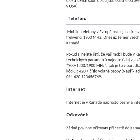
elektrických spotřebičů jsou odlišné od evr
v USA).
Telefon:
Mobilní telefony v Evropě pracují na frek
frekvenci 1900 MHz. Dnes již téměř všechny
Kanadě.
Pokud si nejste jistí, že váš mobil bude v 
technických parametrů najdete údaj v jak
“900/1800/1900 MHz“, tak je to v pořádku
kód ČR 420 + číslo volané osoby (Například
011 420 123456789.
Internet:
Internet je v Kanadě naprosto běžný a int
Očkování:
Žádné povinné očkování při cestě do Kana