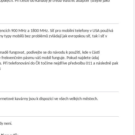
opských. Při cestě do Kanady je třeba vlastnit adaptér (stejně jako
vencích 900 MHz a 1800 MHz. Síť pro mobilní telefony v USA používá
 typy mobilů bez problémů zvládají jak evropskou síť, tak i síť v
Kanadě fungovat, podívejte se do návodu k použití, kde v části
é frekvenčním pásmu váš mobil funguje. Pokud najdete údaj
. Při telefonování do ČR točíme nejdříve předvolbu 011 a následně pak
:
ernetové kavárny jsou k dispozici ve všech velkých městech.
dy není.