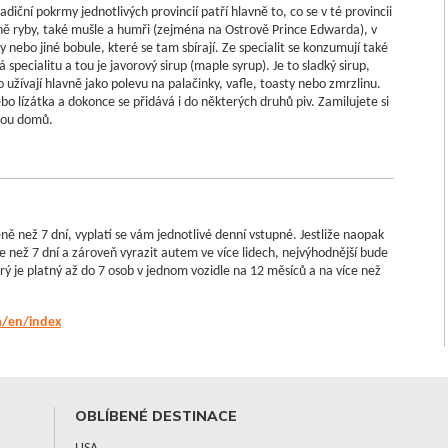
iční pokrmy jednotlivých provincií patří hlavně to, co se v té provincii
avně ryby, také mušle a humři (zejména na Ostrově Prince Edwarda), v
 nebo jiné bobule, které se tam sbírají. Ze specialit se konzumují také
specialitu a tou je javorový sirup (maple syrup). Je to sladký sirup,
 užívají hlavně jako polevu na palačinky, vafle, toasty nebo zmrzlinu.
nebo lízátka a dokonce se přidává i do některých druhů piv. Zamilujete si
ebou domů.
ě než 7 dní, vyplatí se vám jednotlivé denní vstupné. Jestliže naopak
e než 7 dní a zároveň vyrazit autem ve více lidech, nejvýhodnější bude
ý je platný až do 7 osob v jednom vozidle na 12 měsíců a na více než
a/en/index
OBLÍBENÉ DESTINACE