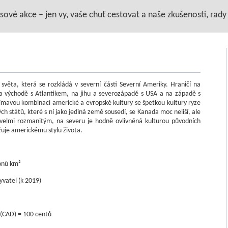
vé akce – jen vy, vaše chuť cestovat a naše zkušenosti, rady a
věta, která se rozkládá v severní části Severní Ameriky. Hraničí na
 východě s Atlantikem, na jihu a severozápadě s USA a na západě s
mavou kombinaci americké a evropské kultury se špetkou kultury ryze
h států, které s ní jako jediná země sousedí, se Kanada moc neliší, ale
velmi rozmanitým, na severu je hodně ovlivněná kulturou původních
ližuje americkému stylu života.
ů km²
el (k 2019)
D) = 100 centů