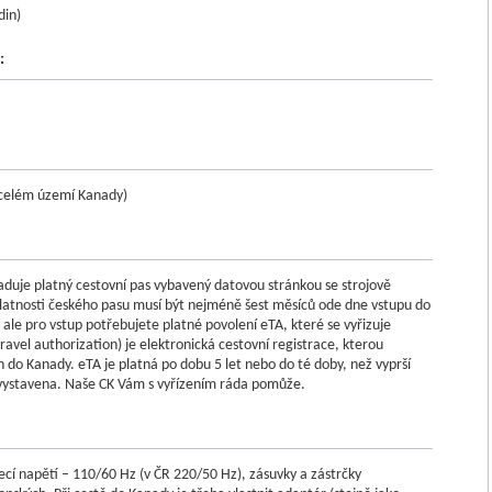
din)
:
a celém území Kanady)
duje platný cestovní pas vybavený datovou stránkou se strojově
platnosti českého pasu musí být nejméně šest měsíců ode dne vstupu do
, ale pro vstup potřebujete platné povolení eTA, které se vyřizuje
ravel authorization) je elektronická cestovní registrace, kterou
h do Kanady. eTA je platná po dobu 5 let nebo do té doby, než vyprší
e vystavena. Naše CK Vám s vyřízením ráda pomůže.
jecí napětí – 110/60 Hz (v ČR 220/50 Hz), zásuvky a zástrčky