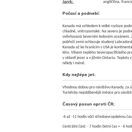
Jazyk:
angličtina, francouz
Počasí a podnebí:
Kanada má vzhledem k velké rozloze podne
chladné, vnitrozemské. Na severu je podne
ovlivňovaná Severním ledovým oceánem. Zim
pobřeží zemi ochlazuje studený Labradorsk
Kanada až ke hranicím s USA je kontinentá
léto. Vlivem teplého Severopacifického prou
v oblasti jezer a v jižním Ontariu. Teploty 
někdy i méně.
Kdy nejlépe jet:
Vhodnou dobou pro návštěvu Kanady, za úč
Turisticky nejoblíbenější měsíce pro návš
Časový posun oproti ČR:
-6 až -11 hodin vůči středoevropskému času
Centrální část: - 7 hodin (letní čas = - 6 hod