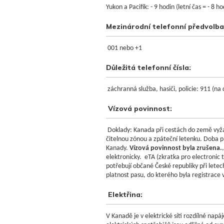
Yukon a Pacifik: - 9 hodin (letní čas = - 8 ho
Mezinárodní telefonní předvolba
001 nebo +1
Důležitá telefonní čísla
:
záchranná služba, hasiči, policie: 911 (n
Vízová povinnost:
Doklady: Kanada při cestách do země vyža
čitelnou zónou a zpáteční letenku. Doba 
Kanady.
Vízová povinnost byla zrušena.
elektronicky. eTA (zkratka pro electronic t
potřebují občané České republiky při letec
platnost pasu, do kterého byla registrac
Elektřina:
V Kanadě je v elektrické síti rozdílné napá