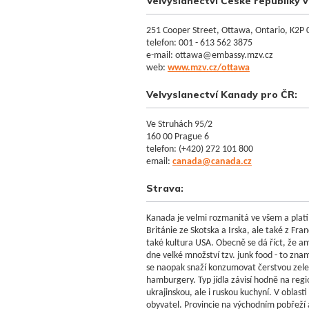
Velvyslanectví České republiky 
251 Cooper Street, Ottawa, Ontario, K2P
telefon: 001 - 613 562 3875
e-mail: ottawa@embassy.mzv.cz
web:
www.mzv.cz/ottawa
Velvyslanectví Kanady pro ČR:
Ve Struhách 95/2
160 00 Prague 6
telefon: (+420) 272 101 800
email:
canada@canada.cz
Strava:
Kanada je velmi rozmanitá ve všem a platí t
Británie ze Skotska a Irska, ale také z Fr
také kultura USA. Obecně se dá říct, že a
dne velké množství tzv. junk food - to zna
se naopak snaží konzumovat čerstvou zeleni
hamburgery. Typ jídla závisí hodně na reg
ukrajinskou, ale i ruskou kuchyní. V oblas
obyvatel. Provincie na východním pobřeží a B