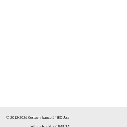
© 2012-2026
Cestovní kancelář JEDU.cz
Milady Horákové 845/96