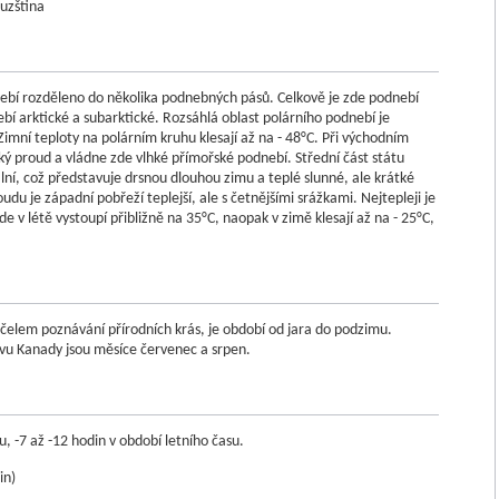
ština
bí rozděleno do několika podnebných pásů. Celkově je zde podnebí
bí arktické a subarktické. Rozsáhlá oblast polárního podnebí je
ní teploty na polárním kruhu klesají až na - 48°C. Při východním
ý proud a vládne zde vlhké přímořské podnebí. Střední část státu
lní, což představuje drsnou dlouhou zimu a teplé slunné, ale krátké
du je západní pobřeží teplejší, ale s četnějšími srážkami. Nejtepleji je
zde v létě vystoupí přibližně na 35°C, naopak v zimě klesají až na - 25°C,
elem poznávání přírodních krás, je období od jara do podzimu.
těvu Kanady jsou měsíce červenec a srpen.
, -7 až -12 hodin v období letního času.
in)