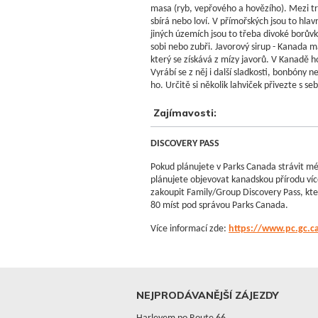
masa (ryb, vepřového a hovězího). Mezi trad
sbírá nebo loví. V přímořských jsou to hl
jiných územích jsou to třeba divoké borůvky
sobi nebo zubři. Javorový sirup - Kanada má 
který se získává z mízy javorů. V Kanadě ho
Vyrábí se z něj i další sladkosti, bonbóny 
ho. Určitě si několik lahviček přivezte s s
Zajímavosti:
DISCOVERY PASS
Pokud plánujete v Parks Canada strávit mén
plánujete objevovat kanadskou přírodu víc
zakoupit Family/Group Discovery Pass, kter
80 míst pod správou Parks Canada.
Více informací zde:
https://www.pc.gc.c
NEJPRODÁVANĚJŠÍ ZÁJEZDY