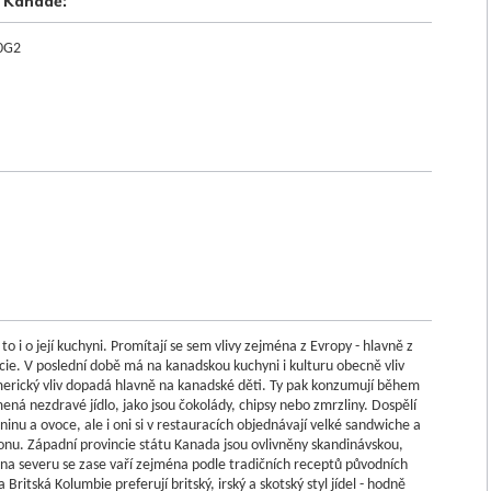
v Kanadě:
 0G2
o i o její kuchyni. Promítají se sem vlivy zejména z Evropy - hlavně z
ancie. V poslední době má na kanadskou kuchyni i kulturu obecně vliv
merický vliv dopadá hlavně na kanadské děti. Ty pak konzumují během
mená nezdravé jídlo, jako jsou čokolády, chipsy nebo zmrzliny. Dospělí
nu a ovoce, ale i oni si v restauracích objednávají velké sandwiche a
ionu. Západní provincie státu Kanada jsou ovlivněny skandinávskou,
ti na severu se zase vaří zejména podle tradičních receptů původních
ritská Kolumbie preferují britský, irský a skotský styl jídel - hodně