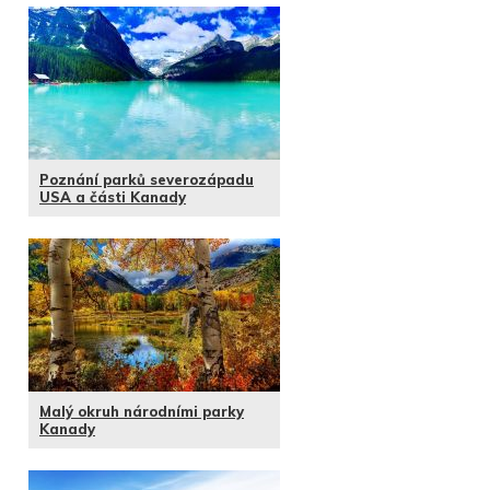
Poznání parků severozápadu
USA a části Kanady
Malý okruh národními parky
Kanady