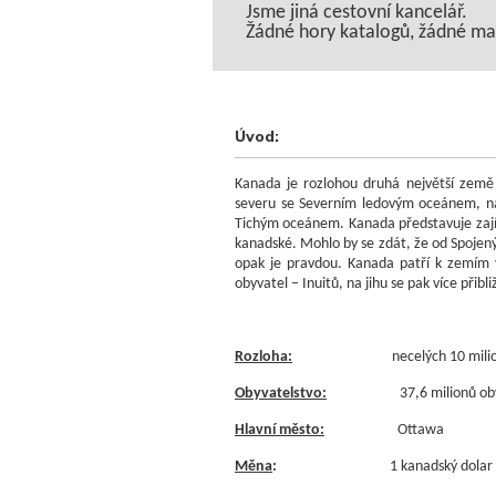
Jsme jiná cestovní kancelář.
Žádné hory katalogů, žádné maso
Úvod:
Kanada je rozlohou druhá největší země s
severu se Severním ledovým oceánem, na
Tichým oceánem. Kanada představuje zají
kanadské. Mohlo by se zdát, že od Spojenýc
opak je pravdou. Kanada patří k zemím 
obyvatel – Inuitů, na jihu se pak více přib
Rozloha:
necelých 10 milion
Obyvatelstvo:
37,6 milionů obyvat
Hlavní město:
Ottawa
Měna
:
1 kanadský dolar (CA