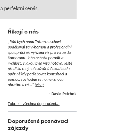
 perfektní servis.
Říkají o nás
„Rád bych panu Tattermuschovi
poděkoval za výbornou a profesionální
spolupráci při vyřízení víz pro vstup do
Kamerunu. Jeho ochota poradit a
rychlost, s jakou byla víza hotova, ještě
předčila moje očekávání. Pokud budu
opět někdy potřebovat konzultaci a
pomoc, rozhodně se na něj znovu
obrátím a rá...“
(více)
– David Petrbok
Zobrazit všechna doporučení...
Doporučené poznávací
zájezdy