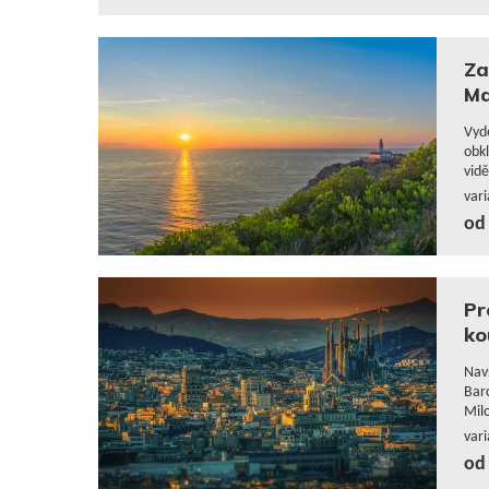
Za
Ma
Vyde
obk
vidě
var
od 
Pr
ko
Navš
Bar
Milo
var
od 