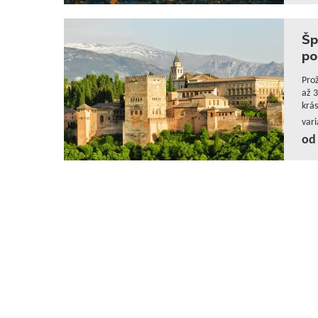
Šp
po
Prož
až 3
krás
var
od 