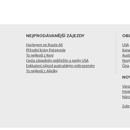
NEJPRODÁVANĚJŠÍ ZÁJEZDY
OBL
Harleyem po Route 66
USA
Přírodní krásy Patagonie
Kan
To nejlepší z Keni
Aust
Cesta západním pobřežím a parky USA
Nový
Exklusivní zájezd australským vnitrozemím
Čína
To nejlepší z Aljašky
NO
Váno
Moje
Náro
Zobr