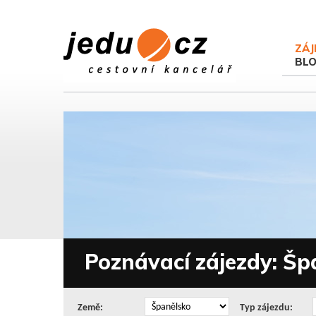
ZÁJ
BL
Poznávací zájezdy: Šp
Země:
Typ zájezdu: