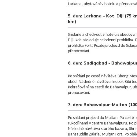
Larkana, ubytování v hotelu a přenocová
5. den: Larkana – Kot Diji (75 
km)
Snídaně a check-out v hotelu s obědovým
Diji, kde následuje celodenní prohlídka. 
prohlídka Fort. Pozdější odjezd do Sidaq
přenocování.
6. den: Sadiqabad - Bahawalpu
Po snídani po cestě návštěva Bhong Mos
oběd. Následně návštěva hrobek Bibi Jeq
Pokračování na cestě do Bahawalpur, ub
přenocování.
7. den: Bahawalpur-Multan (10
Po snídani přejezd do Multan. Po cestě 
rukodílnami v centru Bahawalpuru. Po pří
Následně návštěva starého bazaru, Shri
Bahzauddin Zakria, Multan Fort. Po ob