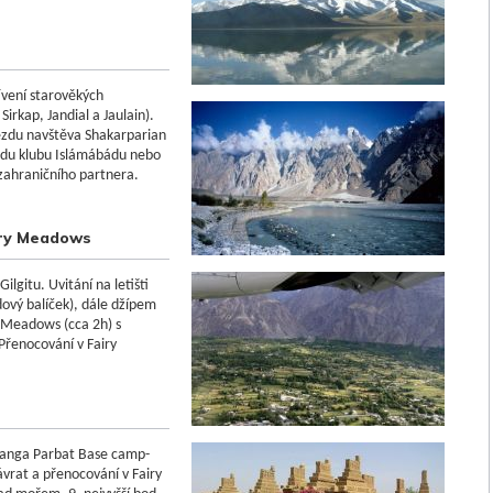
ívení
starověkých
Sirkap
,
Jandial
a
Jaulain
)
.
ezdu
navštěva
Shakarparian
ádu
klubu
Islámábádu
nebo
zahraničního partnera.
airy Meadows
Gilgitu. Uvitání na letišti
dový balíček), dále džípem
y Meadows (cca 2h) s
řenocování v Fairy
Nanga Parbat Base camp-
ávrat a přenocování v Fairy