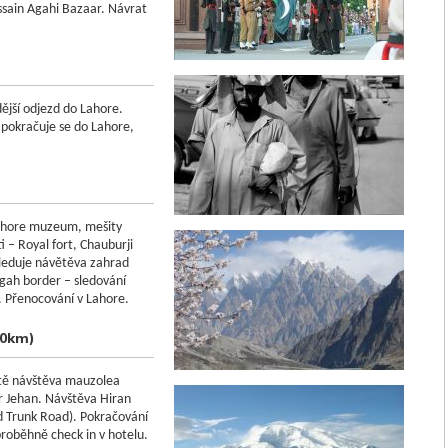
ussain Agahi Bazaar. Návrat
ější odjezd do Lahore.
 pokračuje se do Lahore,
Lahore muzeum, mešity
 – Royal fort, Chauburji
leduje návětěva zahrad
agah border – sledování
. Přenocování v Lahore.
80km)
stě návštěva mauzolea
r Jehan. Návštěva Hiran
d Trunk Road). Pokračování
roběhně check in v hotelu.