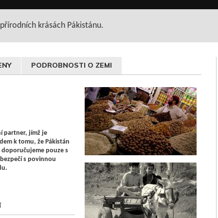
přírodních krásách Pákistánu.
ENY
PODROBNOSTI O ZEMI
í partner, jímž je
dem k tomu, že Pákistán
tu doporučujeme pouze s
ebezpečí s povinnou
du.
í