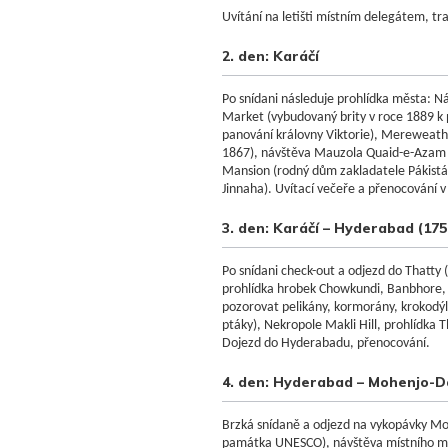
Uvítání na letišti místním delegátem, tr
2. den: Karáčí
Po snídani následuje prohlídka města:
Market (vybudovaný brity v roce 1889 k 
panování královny Viktorie),
Mereweath
1867
)
, n
ávštěva
Mauzola
Quaid
-e-
Azam 
Mansion
(
rodný dům zakladatele Pákis
Jinnaha).
Uvítací večeře a přenocování v
3. den: Karáčí – Hyderabad (17
Po snídani check-out a odjezd do Thatty
prohlídka hrobek Chowkundi, Banbhore, 
pozorovat pelikány, kormorány, krokodýli
ptáky), Nekropole Makli Hill, prohlídka T
Dojezd do Hyderabadu, přenocování.
4. den: Hyderabad – Mohenjo-D
Brzká snídaně a odjezd na vykopávky Moh
památka UNESCO), návštěva místního m