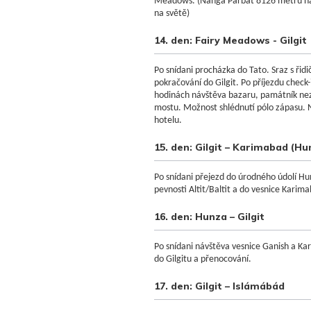
Meadows. (Nanga Parbat 8126 metrů na
na světě)
14. den: Fairy Meadows - Gilgit
Po snídani procházka do Tato. Sraz s řid
pokračování do Gilgit. Po příjezdu check-
hodinách návštěva bazaru, památník nez
mostu. Možnost shlédnutí pólo zápasu. 
hotelu.
15. den: Gilgit – Karimabad (Hu
Po snídani přejezd do úrodného údolí Hu
pevnosti Altit/Baltit a do vesnice Karim
16. den: Hunza – Gilgit
Po snídani návštěva vesnice Ganish a Ka
do Gilgitu a přenocování.
17. den: Gilgit – Islámábád