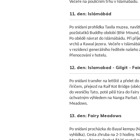
Večeře na pouličním trhu v Islamabadu.
11. den: Islámábád
Po snídani prohlídka Taxila muzea, navšt
pozůstatků
Buddhy
období
(
Bhir
Mound
,
Po obědě
návrat
do
Islámábádu.
Při příj
vrchů a
Rawal
jezera.
Večeře v
Islámáb
v
rezidenci
generálního ředitele našeho 
Přenocování v hotelu.
12. den: Islamabad - Gilgit - F
Po snídani transfer na letiště a přelet do 
řiričem, přejezd na Raif Kot Bridge (obě
do vesničky Tato, poté pěší túra do Fair
úchvatným výhledem na Nanga Parbat. P
Meadows.
13. den: Fairy Meadows
Po snídani procházka do Bayal kempu (
vyhlídka). Cesta zhruba na 2-3 hodiny. N