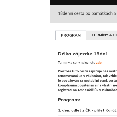
18denní cesta po památkách a 
TERMÍNY A C
PROGRAM
Délka zájezdu: 18dní
Termíny a ceny naleznete
zde
.
Přestože tuto cestu zajišťuje náš místn
renomovaná CK v Pákistánu, tak vzhle
je považován za nestabilní zemi, ces
komplexním pojištěním a na vlastní n
registrací na Ambasádě ČR v Islámábá
Program:
1. den: odlet z ČR - přílet Karáč