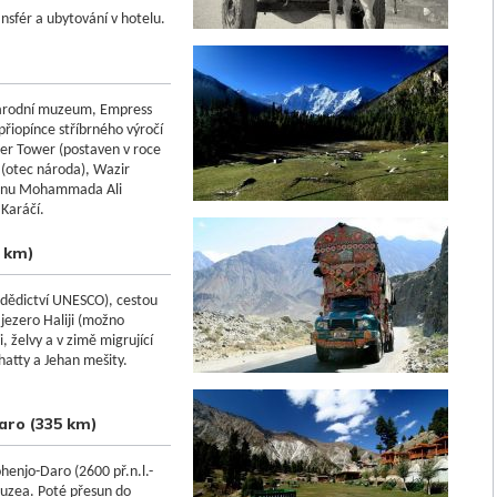
ansfér a ubytování v hotelu.
 Národní muzeum, Empress
přiopínce stříbrného výročí
er
Tower
(
postaven v roce
(
otec
národa),
Wazir
tánu Mohammada Ali
 Karáčí.
5 km)
 (dědictví UNESCO), cestou
jezero Haliji (možno
, želvy a v zimě migrující
hatty a Jehan mešity.
aro (335 km)
enjo-Daro (2600 př.n.l.-
uzea. Poté přesun do