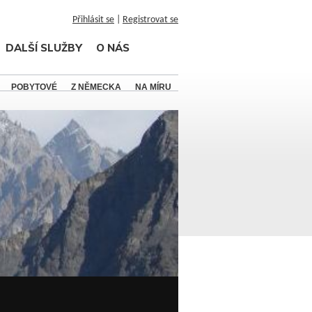
Přihlásit se
|
Registrovat se
DALŠÍ SLUŽBY
O NÁS
POBYTOVÉ
Z NĚMECKA
NA MÍRU