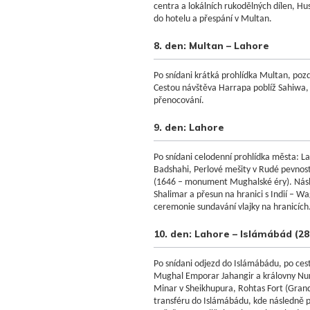
centra a lokálních rukodělných dílen, H
do hotelu a přespání v Multan.
8. den: Multan – Lahore
Po snídani krátká prohlídka Multan, pozd
Cestou návštěva Harrapa poblíž Sahiwa,
přenocování.
9. den: Lahore
Po snídani celodenní prohlídka města: 
Badshahi, Perlové mešity v Rudé pevnosti
(1646 – monument Mughalské éry). Nás
Shalimar a přesun na hranici s Indií – W
ceremonie sundavání vlajky na hranicích
10. den: Lahore – Islámábád (2
Po snídani odjezd do Islámábádu, po ce
Mughal Emporar Jahangir a královny Nu
Minar v Sheikhupura, Rohtas Fort (Gran
transféru do Islámábádu, kde následně p