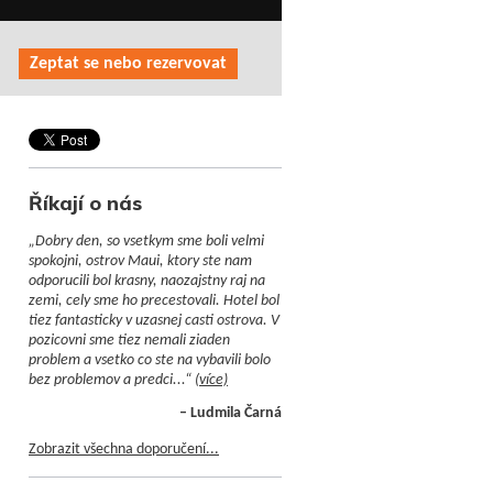
Zeptat se nebo rezervovat
Říkají o nás
„Dobry den, so vsetkym sme boli velmi
spokojni, ostrov Maui, ktory ste nam
odporucili bol krasny, naozajstny raj na
zemi, cely sme ho precestovali. Hotel bol
tiez fantasticky v uzasnej casti ostrova. V
pozicovni sme tiez nemali ziaden
problem a vsetko co ste na vybavili bolo
bez problemov a predci...“
(více)
– Ludmila Čarná
Zobrazit všechna doporučení...