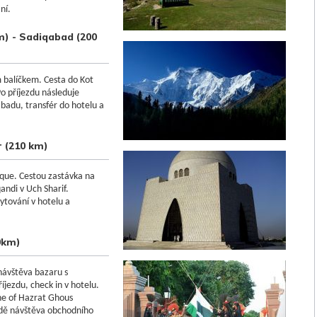
ní.
km) - Sadiqabad (200
 balíčkem. Cesta do Kot
Po příjezdu následuje
abadu, transfér do hotelu a
r (210 km)
que. Cestou zastávka na
andi v Uch Sharif.
ytování v hotelu a
0km)
návštěva bazaru s
jezdu, check in v hotelu.
ne of Hazrat Ghous
ědě návštěva obchodního