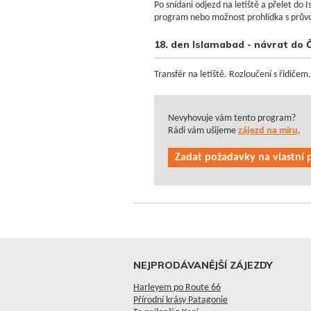
Po snídani odjezd na letiště a přelet do
program nebo možnost prohlídka s prův
18. den Islamabad - návrat do 
Transfér na letiště. Rozloučení s řidičem.
Nevyhovuje vám tento program?
Rádi vám ušijeme
zájezd na míru
.
Zadat požadavky na vlastní
NEJPRODÁVANĚJŠÍ ZÁJEZDY
Harleyem po Route 66
Přírodní krásy Patagonie