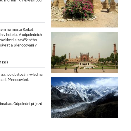
d mořem- 9. nejvyšší bod
ičem na mostu Raikot,
in v hotelu. V odpoledních
ávislosti a zavěšeného
Návrat a přenocování v
nza)
nza, po ubytování výled na
abad. Přenocování.
rimabad.Odpolední příjezd