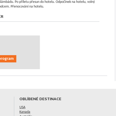
 Islámbádu. Po příletu přesun do hotelu. Odpočinek na hotelu, volný
odcem. Přenocování na hotelu.
ČR
 program
OBLÍBENÉ DESTINACE
USA
Kanada