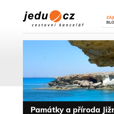
ZÁJ
BL
Památky a příroda Jižn