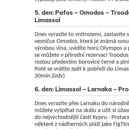
5. den: Pafos – Omodos – Trood
Limassol
Dnes vyrazíte to vnitrozemí, zastavíte 
vesničce Omodos, která je známá svou
výrobou vína, uvidíte horu Olympos a p
se můžete v přírodní rezervaci Troodos
rostou především borovice černé a pini
Poté se vrátíte zpět k pobřeží do Lima
30min jízdy)
6. den: Limassol – Larnaka – P
Dnes vyrazíte přes Larnaku do národní
můžete vyšplhat na skálu a užít si úža
do nejvýchodnější části Kypru - Protara
některé z nádherných pláží jako FigTtr