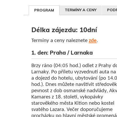
TERMÍNY A CENY
PODR
PROGRAM
Délka zájezdu: 10dní
Termíny a ceny naleznete
zde
.
1. den: Praha / Larnaka
Brzy ráno (04:05 hod.) odlet z Prahy d
Larnaky. Po příletu vyzvednutí auta na l
a dojezd do hotelu, ubytování (po 14.
hod.). Dnes můžete navštívit středově
pevnost z dob osmanské nadvlády, Ak
Kamares z 18. století, vykopávky
starověkého města Kition nebo kostel
svatého Lazara. Večer doporučujeme
procházku po hlavní městské promen