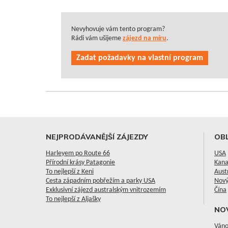
Nevyhovuje vám tento program?
Rádi vám ušijeme
zájezd na míru
.
Zadat požadavky na vlastní program
NEJPRODÁVANĚJŠÍ ZÁJEZDY
OBL
Harleyem po Route 66
USA
Přírodní krásy Patagonie
Kan
To nejlepší z Keni
Aust
Cesta západním pobřežím a parky USA
Nový
Exklusivní zájezd australským vnitrozemím
Čína
To nejlepší z Aljašky
NO
Váno