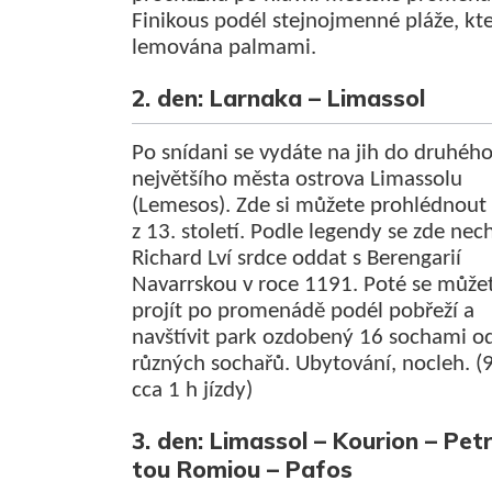
Finikous podél stejnojmenné pláže, kte
lemována palmami.
2. den: Larnaka – Limassol
Po snídani se vydáte na jih do druhéh
největšího města ostrova Limassolu
(Lemesos). Zde si můžete prohlédnout
z 13. století. Podle legendy se zde nec
Richard Lví srdce oddat s Berengarií
Navarrskou v roce 1191. Poté se může
projít po promenádě podél pobřeží a
navštívit park ozdobený 16 sochami o
různých sochařů. Ubytování, nocleh. (
cca 1 h jízdy)
3. den: Limassol – Kourion – Pet
tou Romiou – Pafos