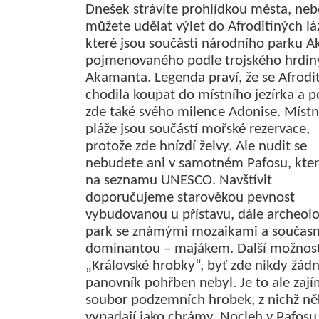
Dnešek strávíte prohlídkou města, neb
můžete udělat výlet do Afroditiných lá
které jsou součástí národního parku 
pojmenovaného podle trojského hrdin
Akamanta. Legenda praví, že se Afrodi
chodila koupat do místního jezírka a p
zde také svého milence Adonise. Místn
pláže jsou součástí mořské rezervace,
protože zde hnízdí želvy. Ale nudit se
nebudete ani v samotném Pafosu, kter
na seznamu UNESCO. Navštívit
doporučujeme starověkou pevnost
vybudovanou u přístavu, dále archeol
park se známými mozaikami a součas
dominantou – majákem. Další možnost
„Královské hrobky“, byť zde nikdy žád
panovník pohřben nebyl. Je to ale zaj
soubor podzemních hrobek, z nichž ně
vypadají jako chrámy. Nocleh v Pafosu