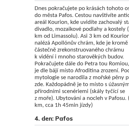
Dnes pokračujete po krásách tohoto o
do města Pafos. Cestou navštívíte anti
areál Kourion, kde uvidíte zachovalý st
divadlo, mozaikové podlahy a kostely 
km od Limassolu). Asi 3 km od Kourio
nalézá Apollónův chrám, kde je kromě
částečně zrekonstruovaného chrámu
k vidění i mnoho starověkých budov.
Pokračujete dále do Petra tou Romiou,
je dle bájí místo Afroditina zrození. Po
mytologie se narodila z mořské pěny p
zde. Každopádně je to místo s úžasný
přírodními scenériemi (skály tyčící se
z moře). Ubytování a nocleh v Pafosu.
km, cca 1h 45min jízdy)
4. den: Pafos