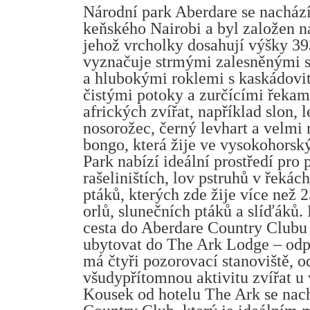
Národní park Aberdare se nacház
keňského Nairobi a byl založen n
jehož vrcholky dosahují výšky 39
vyznačuje strmými zalesněnými sv
a hlubokými roklemi s kaskádovi
čistými potoky a zurčícími řekami
afrických zvířat, například slon, l
nosorožec, černý levhart a velmi 
bongo, která žije ve vysokohors
Park nabízí ideální prostředí pro
rašeliništích, lov pstruhů v řekác
ptáků, kterých zde žije více než 
orlů, slunečních ptáků a slíďáků.
cesta do Aberdare Country Clubu 
ubytovat do The Ark Lodge – odp
má čtyři pozorovací stanoviště, 
všudypřítomnou aktivitu zvířat u 
Kousek od hotelu The Ark se nach