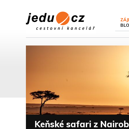
ZÁJ
BL
Keňské safari z Nairob