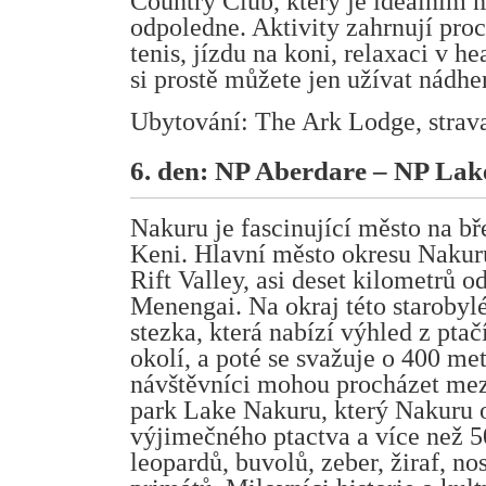
Country Club, který je ideálním 
odpoledne. Aktivity zahrnují pro
tenis, jízdu na koni, relaxaci v h
si prostě můžete jen užívat nádhe
Ubytování: The Ark Lodge, strava
6. den: NP Aberdare – NP La
Nakuru je fascinující město na b
Keni. Hlavní město okresu Nakuru
Rift Valley, asi deset kilometrů 
Menengai. Na okraj této starobylé
stezka, která nabízí výhled z ptač
okolí, a poté se svažuje o 400 met
návštěvníci mohou procházet mezi
park Lake Nakuru, který Nakuru
výjimečného ptactva a více než 5
leopardů, buvolů, zeber, žiraf, no