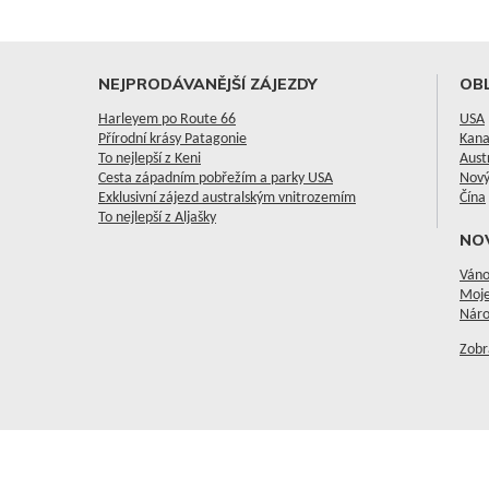
NEJPRODÁVANĚJŠÍ ZÁJEZDY
OBL
Harleyem po Route 66
USA
Přírodní krásy Patagonie
Kan
To nejlepší z Keni
Aust
Cesta západním pobřežím a parky USA
Nový
Exklusivní zájezd australským vnitrozemím
Čína
To nejlepší z Aljašky
NO
Váno
Moje
Náro
Zobr