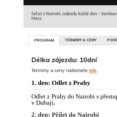
Safari z Nairobi, odjezdy každý den – Sambu
Mara
TERMÍNY A CENY
PODR
PROGRAM
Délka zájezdu: 10dní
Termíny a ceny naleznete
zde
.
1. den: Odlet z Prahy
Odlet z Prahy do Nairobi s přest
v Dubaji
.
2. den: Přílet do Nairobi