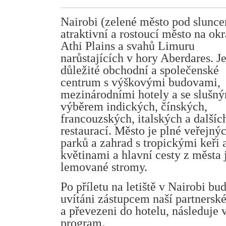
Nairobi (zelené město pod slunce
atraktivní a rostoucí město na okr
Athi Plains a svahů Limuru
narůstajících v hory Aberdares. Je
důležité obchodní a společenské
centrum s výškovými budovami,
mezinárodními hotely a se slušn
výběrem indických, čínských,
francouzských, italských a dalšíc
restaurací. Město je plné veřejný
parků a zahrad s tropickými keři 
květinami a hlavní cesty z města 
lemované stromy.
Po příletu na letiště v Nairobi bu
uvítáni zástupcem naší partnersk
a převezeni do hotelu, následuje 
program.