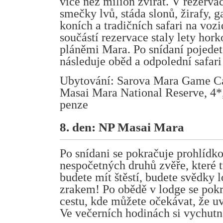
více než milion zvířat. V rezervac
smečky lvů, stáda slonů, žirafy, g
koních a tradičních safari na voz
součástí rezervace staly lety h
pláněmi Mara. Po snídaní pojede
následuje oběd a odpolední safari
Ubytování: Sarova Mara Game Ca
Masai Mara National Reserve, 4*, 
penze
8. den: NP Masai Mara
Po snídani se pokračuje prohlídk
nespočetných druhů zvěře, které t
budete mít štěstí, budete svědky
zrakem! Po obědě v lodge se pokra
cestu, kde můžete očekávat, že uv
Ve večerních hodinách si vychutn