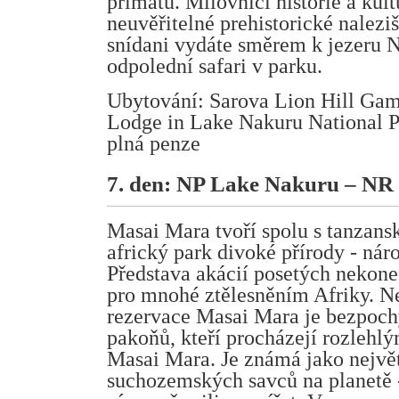
primátů. Milovníci historie a kult
neuvěřitelné prehistorické nalezi
snídani vydáte směrem k jezeru N
odpolední safari v parku.
Ubytování: Sarova Lion Hill Gam
Lodge in Lake Nakuru National Pa
plná penze
7. den: NP Lake Nakuru – N
Masai Mara tvoří spolu s tanzans
africký park divoké přírody - nár
Představa akácií posetých nekon
pro mnohé ztělesněním Afriky. N
rezervace Masai Mara je bezpoc
pakoňů, kteří procházejí rozlehl
Masai Mara. Je známá jako nejvě
suchozemských savců na planetě 