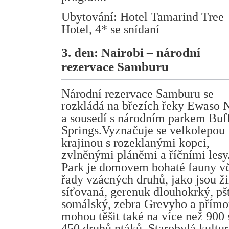
Ubytování: Hotel Tamarind Tree
Hotel, 4* se snídaní
3. den: Nairobi – národní
rezervace Samburu
Národní rezervace Samburu se
rozkládá na březích řeky Ewaso N
a sousedí s národním parkem Buf
Springs.Vyznačuje se velkolepou
krajinou s rozeklanými kopci,
zvlněnými pláněmi a říčními lesy
Park je domovem bohaté fauny v
řady vzácných druhů, jako jsou ži
síťovaná, gerenuk dlouhokrký, pš
somálský, zebra Grevyho a přímor
mohou těšit také na více než 900 
450 druhů ptáků. Starobylá kult