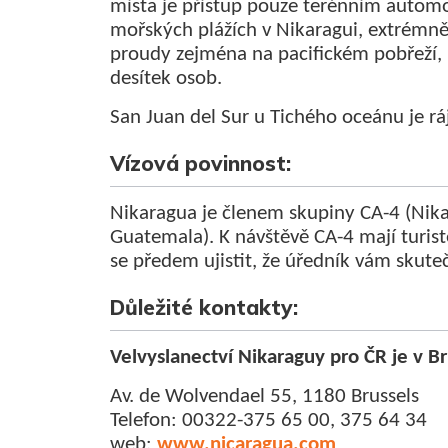
místa je přístup pouze terénním autom
mořských plážích v Nikaragui, extrémn
proudy zejména na pacifickém pobřeží, 
desítek osob.
San Juan del Sur u Tichého oceánu je rá
Vízová povinnost:
Nikaragua je členem skupiny CA-4 (Nika
Guatemala). K návštěvě CA-4 mají turisté
se předem ujistit, že úředník vám skute
Důležité kontakty:
Velvyslanectví Nikaraguy pro ČR je v Br
Av. de Wolvendael 55, 1180 Brussels
Telefon: 00322-375 65 00, 375 64 34
web:
www.nicaragua.com