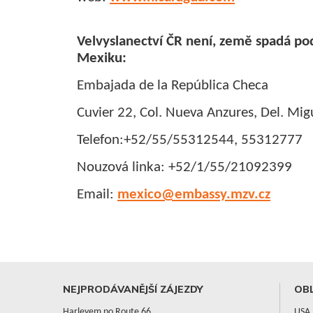
Velvyslanectví ČR
není, země spadá pod
Mexiku
:
Embajada de la República Checa
Cuvier 22, Col. Nueva Anzures, Del. Mi
Telefon:+52/55/55312544, 55312777
Nouzová linka: +52/1/55/21092399
Email:
mexico@embassy.mzv.cz
NEJPRODÁVANĚJŠÍ ZÁJEZDY
OBL
Harleyem po Route 66
USA