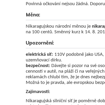
Povinná očkování nejsou žádná. Doporuče
Měna:
Nikaragujskou národní měnou je
nikara
na 100 centů. Směnný kurz k 14. 8. 201
Upozornění:
elektrická síť:
110V podobně jako USA, 
uzemňovací dírku.
bezpečnost:
Dávejte si pozor na své os
cennosti v autě, na pláži či na veřejnýc
reklamách chlubí tím, že je dnes nejbez
Možná to je pravda, ale evropskou bezp
Zajímavosti:
Nikaragujská silniční síť je poměrně dob