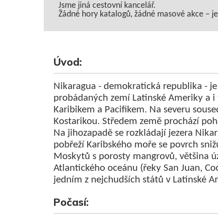
Jsme jiná cestovní kancelář.
Žádné hory katalogů, žádné masové akce – jen 
Úvod:
Nikaragua - demokratická republika - je
probádaných zemí Latinské Ameriky a i v
Karibikem a Pacifikem. Na severu souse
Kostarikou. Středem země prochází poh
Na jihozapadě se rozkládají jezera Ni
pobřeží Karibského moře se povrch sniž
Moskytů s porosty mangrovů, většina úz
Atlantického oceánu (řeky San Juan, Coc
jedním z nejchudších států v Latinské A
Počasí: