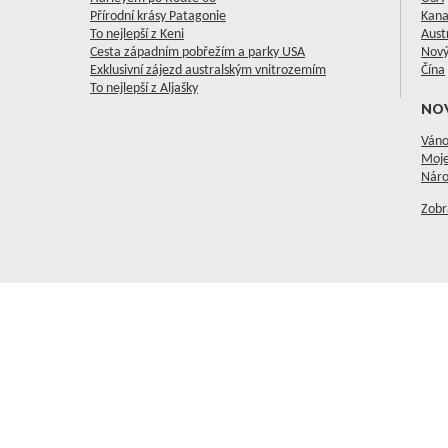
Přírodní krásy Patagonie
Kan
To nejlepší z Keni
Aust
Cesta západním pobřežím a parky USA
Nový
Exklusivní zájezd australským vnitrozemím
Čína
To nejlepší z Aljašky
NO
Váno
Moje
Náro
Zobr