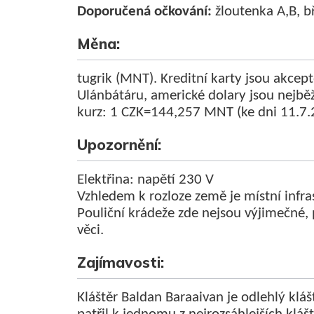
Doporučená očkování:
žloutenka A,B, bř
Měna:
tugrik (MNT). Kreditní karty jsou akce
Ulánbátáru, americké dolary jsou nejbě
kurz: 1 CZK=144,257 MNT (ke dni 11.7.
Upozornění:
Elektřina: napětí 230 V
Vzhledem k rozloze země je místní infra
Pouliční krádeže zde nejsou výjimečné, p
věci.
Zajímavosti:
Kláštěr Baldan Baraaivan je odlehlý klášt