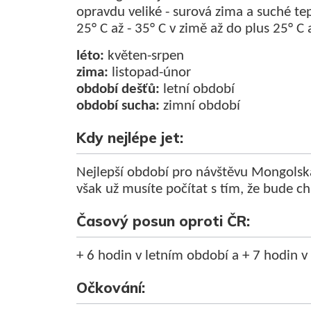
opravdu veliké - surová zima a suché tep
25° С až - 35° С v zimě až do plus 25° С a
léto:
květen-srpen
zima:
listopad-únor
období dešťů:
letní období
období sucha:
zimní období
Kdy nejlépe jet:
Nejlepší období pro návštěvu Mongolska 
však už musíte počítat s tím, že bude ch
Časový posun oproti ČR:
+ 6 hodin v letním období a + 7 hodin 
Očkování: