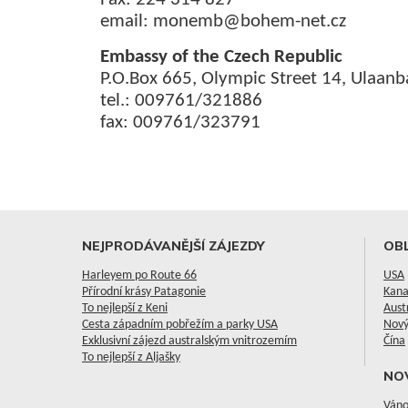
email: monemb@bohem-net.cz
Embassy of the Czech Republic
P.O.Box 665, Olympic Street 14, Ulaanb
tel.: 009761/321886
fax: 009761/323791
NEJPRODÁVANĚJŠÍ ZÁJEZDY
OBL
Harleyem po Route 66
USA
Přírodní krásy Patagonie
Kan
To nejlepší z Keni
Aust
Cesta západním pobřežím a parky USA
Nový
Exklusivní zájezd australským vnitrozemím
Čína
To nejlepší z Aljašky
NO
Váno