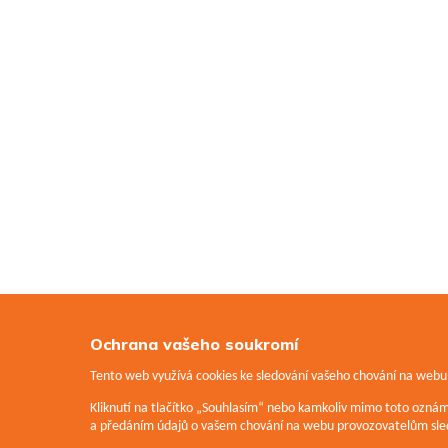
Ochrana vašeho soukromí
Tento web využívá cookies ke sledování vašeho chování na webu a
Kliknutí na tlačítko „Souhlasím“ nebo kamkoliv mimo toto ozná
a předáním údajů o vašem chování na webu provozovatelům sled