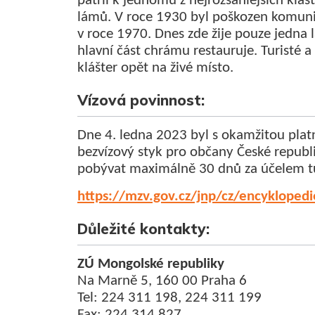
patřil k jednomu z nejrozsáhlejších klá
lámů. V roce 1930 byl poškozen komun
v roce 1970. Dnes zde žije pouze jedna
hlavní část chrámu restauruje. Turisté a
klášter opět na živé místo.
Vízová povinnost:
Dne 4. ledna 2023 byl s okamžitou pla
bezvízový styk pro občany České republi
pobývat maximálně 30 dnů za účelem tu
https://mzv.gov.cz/jnp/cz/encyklopedi
Důležité kontakty:
ZÚ Mongolské republiky
Na Marně 5, 160 00 Praha 6
Tel: 224 311 198, 224 311 199
Fax: 224 314 827