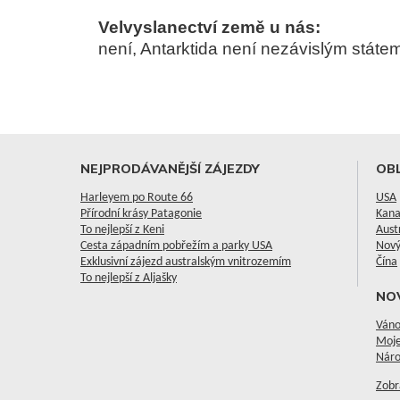
Velvyslanectví země u nás:
není, Antarktida není nezávislým státe
NEJPRODÁVANĚJŠÍ ZÁJEZDY
OBL
Harleyem po Route 66
USA
Přírodní krásy Patagonie
Kan
To nejlepší z Keni
Aust
Cesta západním pobřežím a parky USA
Nový
Exklusivní zájezd australským vnitrozemím
Čína
To nejlepší z Aljašky
NO
Váno
Moje
Náro
Zobr