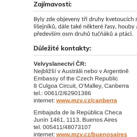
Zajímavosti:
Byly zde objeveny tři druhy kvetoucích 
lišejníků, dále také některé řasy, houby
především osm druhů tučňáků a ptáci.
Důležité kontakty:
Velvyslanectví ČR:
Nejbližší v Austrálii nebo v Argentině
Embassy of the Czech Republic
8 Culgoa Circuit, O'Malley, Canberra
tel.: 0061/2/62901386
internet:
www.mzv.cz/canberra
Embajada de la República Checa
Junín 1461, 1113, Buenos Aires
tel. 005411/48073107
internet:
www.mzv.cz/buenosaires