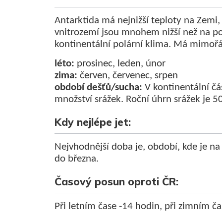
Antarktida má nejnižší teploty na Zemi, 
vnitrozemí jsou mnohem nižší než na pob
kontinentální polární klima. Má mimořá
léto:
prosinec, leden, únor
zima:
červen, červenec, srpen
období dešťů/sucha:
V kontinentální č
množství srážek. Roční úhrn srážek je 
Kdy nejlépe jet:
Nejvhodnější doba je, období, kde je na 
do března.
Časový posun oproti ČR:
Při letním čase -14 hodin, při zimním ča