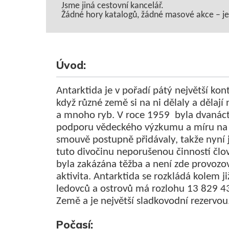
Jsme jiná cestovní kancelář.
Žádné hory katalogů, žádné masové akce – jen 
Úvod:
Antarktida je v pořadí pátý největší kon
když různé země si na ni dělaly a dělaj
a mnoho ryb. V roce 1959 byla dvanác
podporu vědeckého výzkumu a míru na A
smouvě postupně přidávaly, takže nyní j
tuto divočinu neporušenou činností člo
byla zakázána těžba a není zde provoz
aktivita. Antarktida se rozkládá kolem j
ledovců a ostrovů má rozlohu 13 829 
Země a je největší sladkovodní rezervou
Počasí: