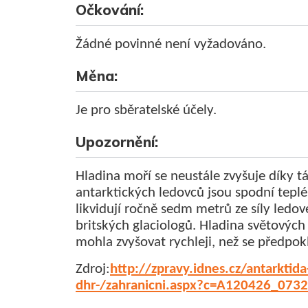
Očkování:
Žádné povinné není vyžadováno.
Měna:
Je pro sběratelské účely.
Upozornění:
Hladina moří se neustále zvyšuje díky 
antarktických ledovců jsou spodní tepl
likvidují ročně sedm metrů ze síly ledo
britských glaciologů. Hladina světových
mohla zvyšovat rychleji, než se předpok
Zdroj:
http://zpravy.idnes.cz/antarktid
dhr-/zahranicni.aspx?c=A120426_07325