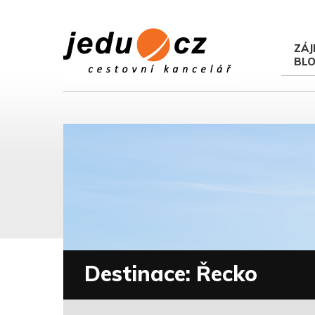
ZÁJ
BL
Destinace: Řecko