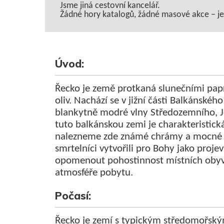
Jsme jiná cestovní kancelář.
Žádné hory katalogů, žádné masové akce – jen 
Úvod:
Řecko je země protkaná slunečními papr
oliv. Nachází se v jižní části Balkánskéh
blankytně modré vlny Středozemního, J
tuto balkánskou zemi je charakteristick
nalezneme zde známé
chrámy a mocné 
smrtelníci vytvořili pro Bohy jako proj
opomenout pohostinnost místních obyvat
atmosféře pobytu.
Počasí:
Řecko je zemí s typickým středomořský