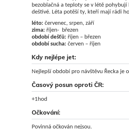
bezoblačná a teploty se v létě pohybují
deštivé. Léta potěší ty, kteří mají rádi 
léto:
červenec, srpen, září
zima:
říjen- březen
období dešťů:
říjen – březen
období sucha:
červen – říjen
Kdy nejlépe jet:
Nejlepší období pro návštěvu Řecka je o
Časový posun oproti ČR:
+1hod
Očkování:
Povinná očkován nejsou.