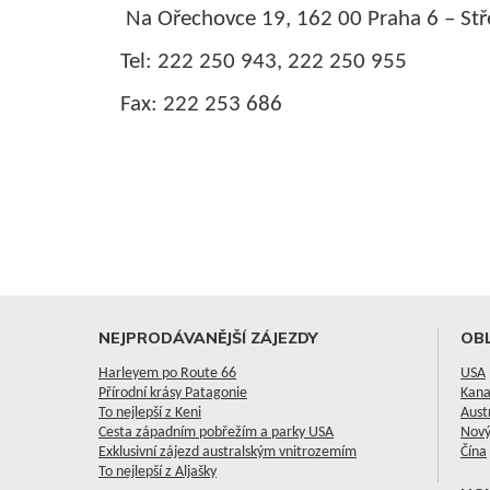
Na Ořechovce 19, 162 00 Praha 6 – Stř
Tel: 222 250 943, 222 250 955
Fax: 222 253 686
NEJPRODÁVANĚJŠÍ ZÁJEZDY
OBL
Harleyem po Route 66
USA
Přírodní krásy Patagonie
Kan
To nejlepší z Keni
Aust
Cesta západním pobřežím a parky USA
Nový
Exklusivní zájezd australským vnitrozemím
Čína
To nejlepší z Aljašky