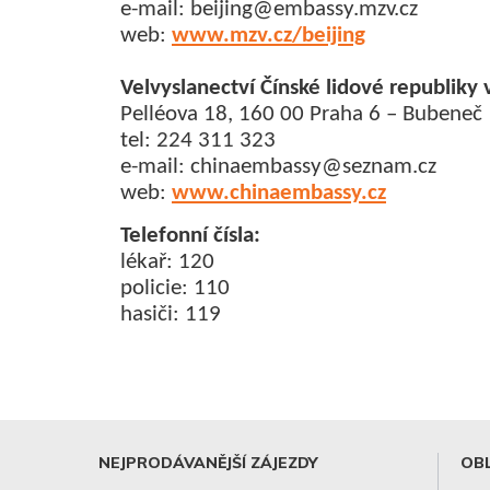
e-mail: beijing@embassy.mzv.cz
web:
www.mzv.cz/beijing
Velvyslanectví Čínské lidové republiky 
Pelléova 18, 160 00 Praha 6 – Bubeneč
tel: 224 311 323
e-mail: chinaembassy@seznam.cz
web:
www.chinaembassy.cz
Telefonní čísla:
lékař: 120
policie: 110
hasiči: 119
NEJPRODÁVANĚJŠÍ ZÁJEZDY
OBL