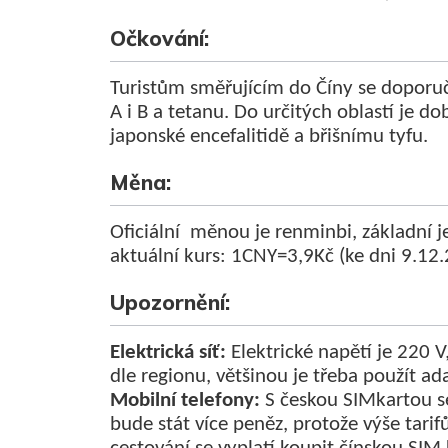
Očkování:
Turistům směřujícím do Číny se doporuč
A i B a tetanu. Do určitých oblastí je d
japonské encefalitidě a břišnímu tyfu.
Měna:
Oficiální měnou je renminbi, základní j
aktuální kurs: 1CNY=3,9Kč (ke dni 9.12
Upozornění:
Elektrická síť:
Elektrické napětí je 220 V
dle regionu, většinou je třeba použít ad
Mobilní telefony:
S českou SIMkartou se
bude stát více peněz, protože výše tarifů