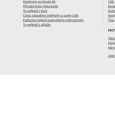
Harleyem po Route 66
USA
Přírodní krásy Patagonie
Kan
To nejlepší z Keni
Aust
Cesta západním pobřežím a parky USA
Nový
Exklusivní zájezd australským vnitrozemím
Čína
To nejlepší z Aljašky
NO
Váno
Moje
Náro
Zobr