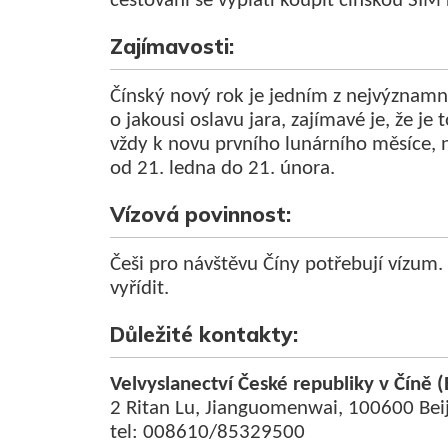
cestování se vyplatí koupit čínskou SIM
Zajímavosti:
Čínský nový rok je jedním z nejvýznamně
o jakousi oslavu jara, zajímavé je, že je 
vždy k novu prvního lunárního měsíce, 
od 21. ledna do 21. února.
Vízová povinnost:
Češi pro návštěvu Číny potřebují vízu
vyřídit.
Důležité kontakty:
Velvyslanectví České republiky v Číně 
2 Ritan Lu, Jianguomenwai, 100600 Bei
tel: 008610/85329500