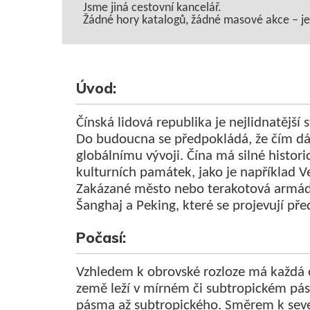
Jsme jiná cestovní kancelář.
Žádné hory katalogů, žádné masové akce – jen 
Úvod:
Čínská lidová republika je nejlidnatější 
Do budoucna se předpokládá, že čím dá
globálnímu vývoji. Čína má silné histor
kulturních památek, jako je například V
Zakázané město nebo terakotová armád
Šanghaj a Peking, které se projevují p
Počasí:
Vzhledem k obrovské rozloze má každá o
země leží v mírném či subtropickém pás
pásma až subtropického. Směrem k seve