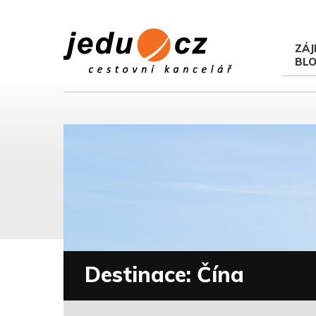
ZÁJ
BL
Destinace: Čína