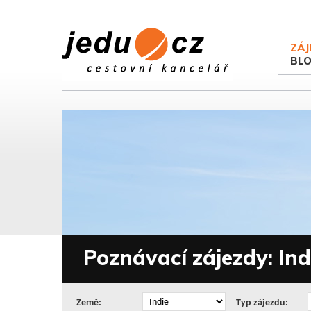
ZÁJ
BL
Poznávací zájezdy: Ind
Země:
Typ zájezdu: