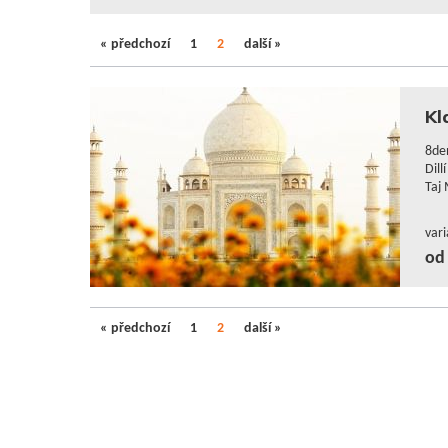
« předchozí
1
2
další »
Kl
8de
Dill
Taj
var
od 
« předchozí
1
2
další »