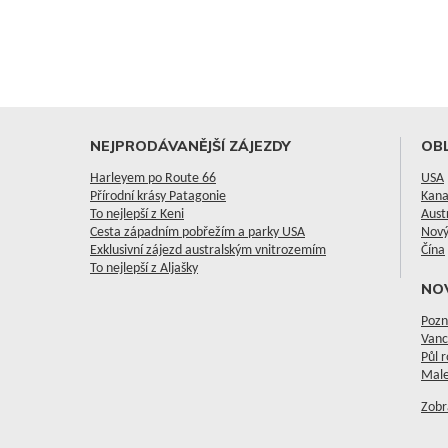
NEJPRODÁVANĚJŠÍ ZÁJEZDY
OBL
Harleyem po Route 66
USA
Přírodní krásy Patagonie
Kan
To nejlepší z Keni
Aust
Cesta západním pobřežím a parky USA
Nový
Exklusivní zájezd australským vnitrozemím
Čína
To nejlepší z Aljašky
NO
Pozn
Vanc
Půl 
Male
Zobr