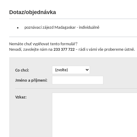
Dotaz/objednávka
poznávací zájezd Madagaskar - individuálně
Nemáte chuť vyplňovat tento formulář?
Nevadí, zavolejte nám na
233 377 722
– rádi s vámi vše probereme ústně.
Co chci:
Jméno a příjmení:
Vzkaz: