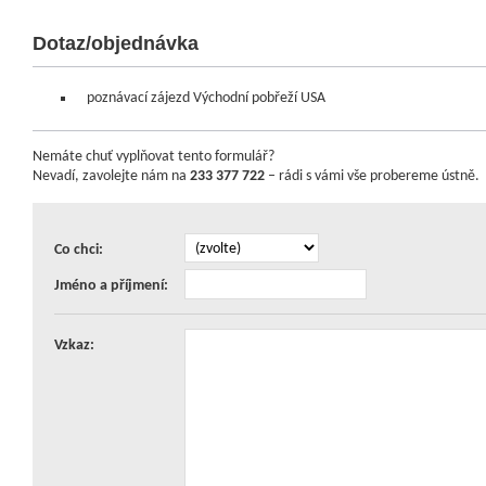
Dotaz/objednávka
poznávací zájezd Východní pobřeží USA
Nemáte chuť vyplňovat tento formulář?
Nevadí, zavolejte nám na
233 377 722
– rádi s vámi vše probereme ústně.
Co chci:
Jméno a příjmení:
Vzkaz: