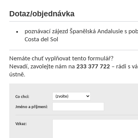
Dotaz/objednávka
poznávací zájezd Španělská Andalusie s po
Costa del Sol
Nemáte chuť vyplňovat tento formulář?
Nevadí, zavolejte nám na
233 377 722
– rádi s 
ústně.
Co chci:
Jméno a příjmení:
Vzkaz: