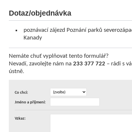
Dotaz/objednávka
poznávací zájezd Poznání parků severozápa
Kanady
Nemáte chuť vyplňovat tento formulář?
Nevadí, zavolejte nám na
233 377 722
– rádi s 
ústně.
Co chci:
Jméno a příjmení:
Vzkaz: