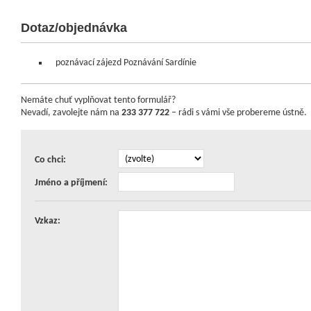
Dotaz/objednávka
poznávací zájezd Poznávání Sardínie
Nemáte chuť vyplňovat tento formulář?
Nevadí, zavolejte nám na
233 377 722
– rádi s vámi vše probereme ústně.
Co chci:
Jméno a příjmení:
Vzkaz: