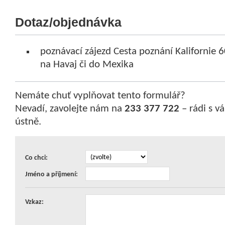
Dotaz/objednávka
poznávací zájezd Cesta poznání Kalifornie 6
na Havaj či do Mexika
Nemáte chuť vyplňovat tento formulář?
Nevadí, zavolejte nám na
233 377 722
– rádi s 
ústně.
Co chci:
Jméno a příjmení:
Vzkaz: