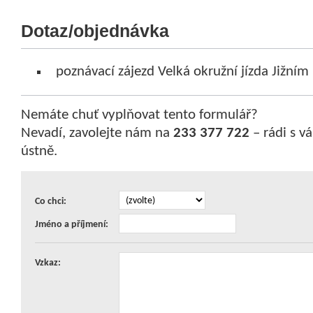
Dotaz/objednávka
poznávací zájezd Velká okružní jízda Jižní
Nemáte chuť vyplňovat tento formulář?
Nevadí, zavolejte nám na
233 377 722
– rádi s 
ústně.
Co chci:
Jméno a příjmení:
Vzkaz: